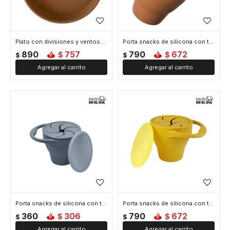
Plato con divisiones y ventosa Marrón
Porta snacks de silicona con tapa Marrón
890
757
790
672
$
$
$
$
Porta snacks de silicona con tapa Gris
Porta snacks de silicona con tapa Mostaza
360
306
790
672
$
$
$
$