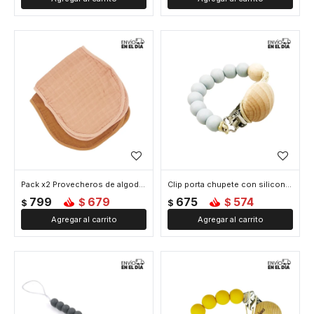
Pack x2 Provecheros de algodón y bambú Naranja y marrón
Clip porta chupete con silicona mordillo Celeste
799
679
675
574
$
$
$
$