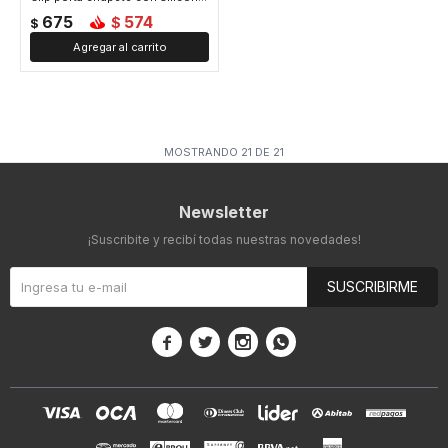
675
574
$
$
MOSTRANDO
21
DE
21
Newsletter
¡Suscribite y recibí todas nuestras novedades!
SUSCRIBIRME



