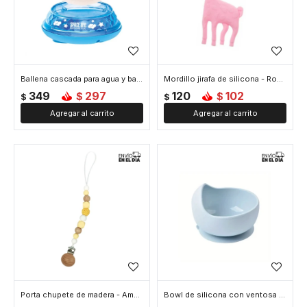
Ballena cascada para agua y base con movimiento
Mordillo jirafa de silicona - Rosado
349
297
120
102
$
$
$
$
Porta chupete de madera - Amarillo
Bowl de silicona con ventosa - Azul