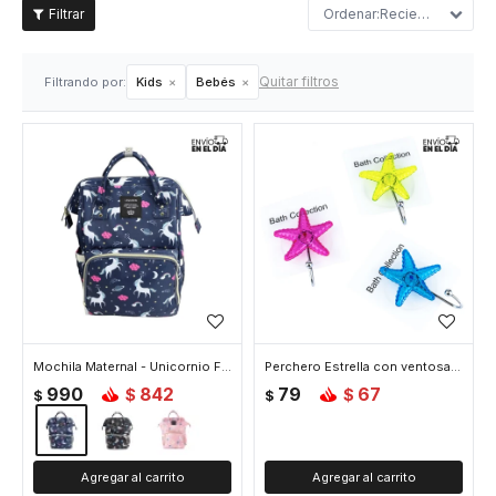
Recientes
Quitar filtros
Filtrando por:
Kids
Bebés
Mochila Maternal - Unicornio Fondo Azul
Perchero Estrella con ventosa - Verde
990
842
79
67
$
$
$
$