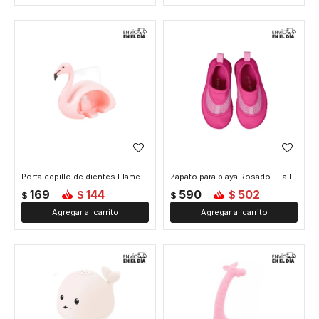
Porta cepillo de dientes Flamenco
Zapato para playa Rosado - Talle 5
169
144
590
502
$
$
$
$