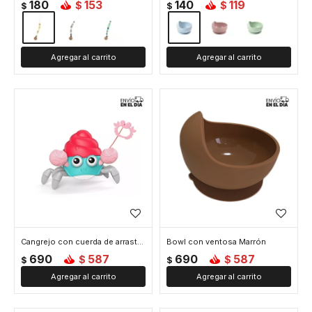
180
153
140
119
$
$
$
$
Cangrejo con cuerda de arrastre apto agua - Rosado
Bowl con ventosa Marrón
690
587
690
587
$
$
$
$