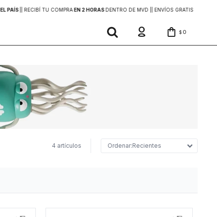
EL PAÍS
|
| RECIBÍ TU COMPRA
EN 2 HORAS
DENTRO DE MVD |
| ENVÍOS GRATIS
EN COMP
0
$
4 artículos
Recientes