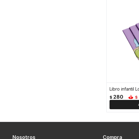
280
$
$
Nosotros
Compra