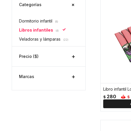
Categorías
Dormitorio infantil
(8)
Libros infantiles
(4)
Veladoras y lámparas
(22)
Precio
($)
Marcas
280
$
$