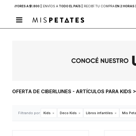
PRAS MAYORES A $1.800
|
| ENVÍOS A
TODO EL PAÍS
|
| RECIBÍ TU COMPRA
EN 2 HORAS

OFERTA DE CIBERLUNES - ARTÍCULOS PARA KIDS 
Filtrando por:
Kids
Deco Kids
Libros infantiles
Mis Pet