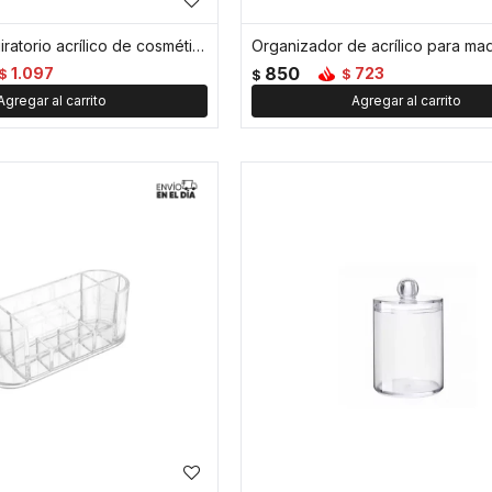
Organizador giratorio acrílico de cosméticos 27*27*32 - Transparente
850
1.097
723
$
$
$