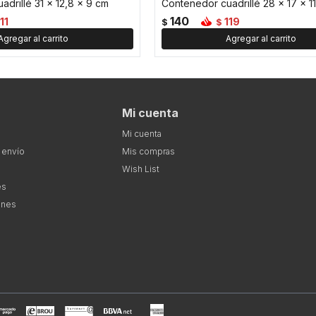
drillé 31 x 12,8 x 9 cm
Contenedor cuadrillé 28 x 17 x 1
140
11
119
$
$
Mi cuenta
Mi cuenta
 envío
Mis compras
Wish List
es
ones