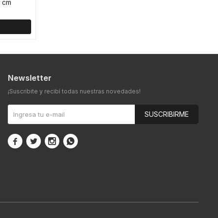
1 cm
Newsletter
¡Suscribite y recibí todas nuestras novedades!
SUSCRIBIRME



