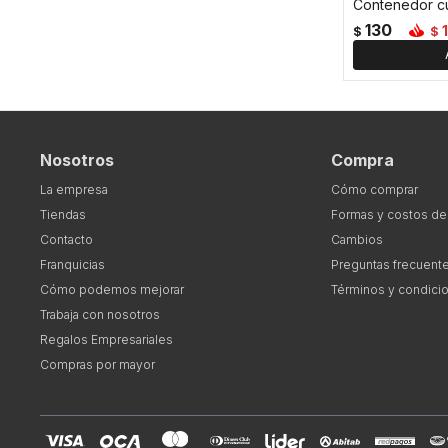
Contenedor cua
130
1
$
$
Nosotros
Compra
La empresa
Cómo comprar
Tiendas
Formas y costos de
Contacto
Cambios
Franquicias
Preguntas frecuent
Cómo podemos mejorar
Términos y condici
Trabaja con nosotros
Regalos Empresariales
Compras por mayor