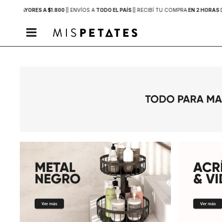
PRAS MAYORES A $1.800
|
| ENVÍOS A
TODO EL PAÍS
|
| RECIBÍ TU COMPRA
EN 2 HORAS
