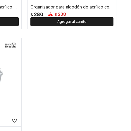
Organizador para cotonetes de acrílico con tapa 6,5 x 8,5 cm
Organizador para algodón de acrílico con tapa 7 x 18 cm
280
238
$
$