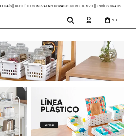
EL PAÍS
|
| RECIBÍ TU COMPRA
EN 2 HORAS
DENTRO DE MVD |
| ENVÍOS GRATIS
EN COMP
0
$