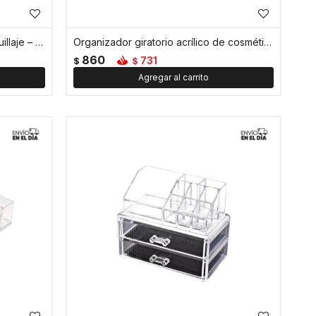
Organizador de brochas de maquillaje – 23.5x12cm – Plástico blanco y acrílico - Blanco
Organizador giratorio acrílico de cosméticos 22*22*26 - Transparente
860
731
$
$