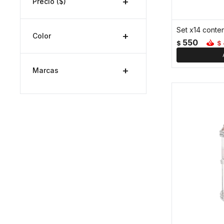
Precio
($)
Color
550
$
$
Marcas