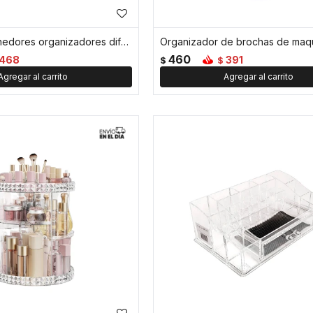
Set x14 contenedores organizadores diferentes tamaños - Blanco
460
468
391
$
$