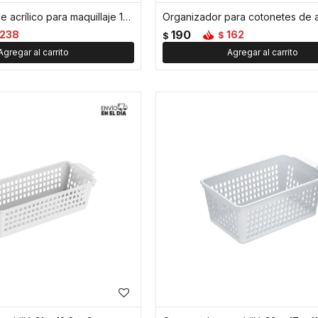
Organizador de acrílico para maquillaje 17 x 6 x 6,5 cm
190
238
162
$
$