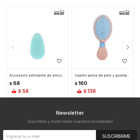
Accesorio exfoliante de silicona - Celeste
Cepillo peine de pelo y gomita - Celeste
68
160
$
$
58
136
$
$
Newsletter
¡Suscribite y recibí todas nuestras novedades!
SUSCRIBIRME