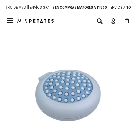
DENTRO DE MVD |
| ENVÍOS GRATIS
EN COMPRAS MAYORES A $1.800
|
| ENVÍOS A
TODO 
