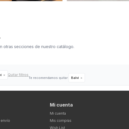
.
en otras secciones de nuestro catálogo.
Quitar filtros
vi
Te recomendamos quitar:
Balvi
Mi cuenta
Mi cuenta
 envío
Mis compras
Wish List