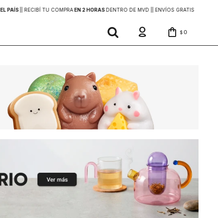
EL PAÍS
|
| RECIBÍ TU COMPRA
EN 2 HORAS
DENTRO DE MVD |
| ENVÍOS GRATIS
EN COMP
0
$