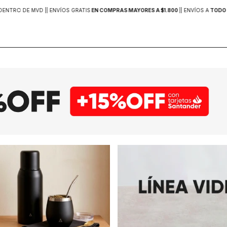
DENTRO DE MVD |
| ENVÍOS GRATIS
EN COMPRAS MAYORES A $1.800
|
| ENVÍOS A
TODO 