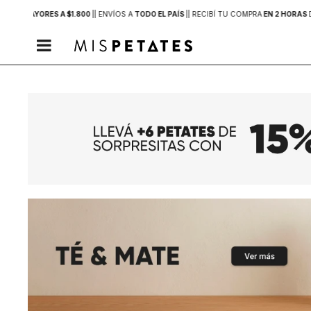
PRAS MAYORES A $1.800
|
| ENVÍOS A
TODO EL PAÍS
|
| RECIBÍ TU COMPRA
EN 2 HORAS
