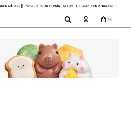
ES A $1.800
|
| ENVÍOS A
TODO EL PAÍS
|
| RECIBÍ TU COMPRA
EN 2 HORAS
DENTRO DE 
0
$