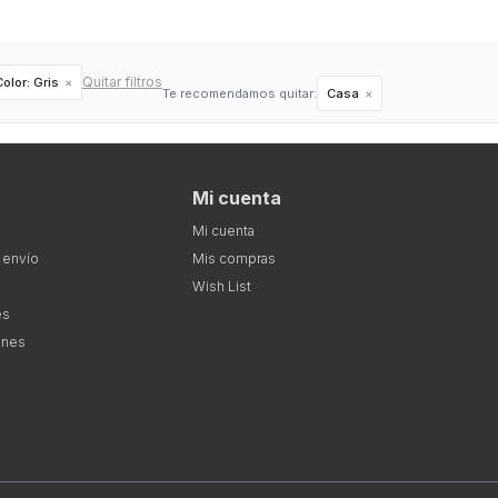
Quitar filtros
Color:
Gris
Te recomendamos quitar:
Casa
Mi cuenta
Mi cuenta
 envío
Mis compras
Wish List
es
ones