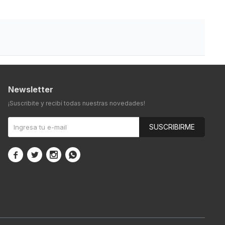
Newsletter
¡Suscribite y recibí todas nuestras novedades!
SUSCRIBIRME



