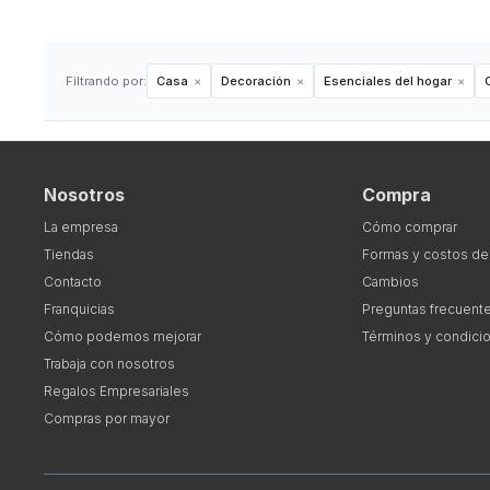
Filtrando por:
Casa
Decoración
Esenciales del hogar
Nosotros
Compra
La empresa
Cómo comprar
Tiendas
Formas y costos de
Contacto
Cambios
Franquicias
Preguntas frecuent
Cómo podemos mejorar
Términos y condici
Trabaja con nosotros
Regalos Empresariales
Compras por mayor