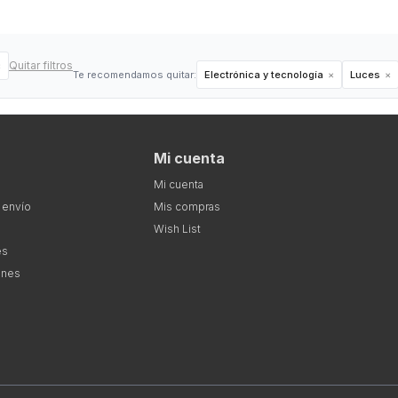
Quitar filtros
Te recomendamos quitar:
Electrónica y tecnología
Luces
Mi cuenta
Mi cuenta
 envío
Mis compras
Wish List
es
ones