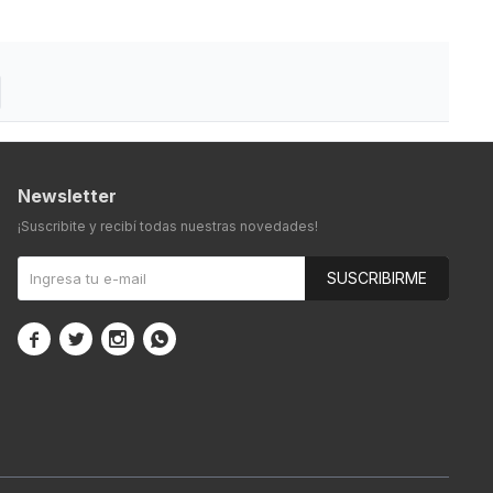
Newsletter
¡Suscribite y recibí todas nuestras novedades!
SUSCRIBIRME



