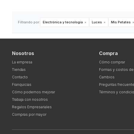
Filtrando por:
Electrónica y tecnología
Luces
Mis Petates
Nosotros
Compra
La empresa
Cómo comprar
Tiendas
Formas y costos de
Contacto
Cambios
Franquicias
Preguntas frecuent
Cómo podemos mejorar
Términos y condici
Trabaja con nosotros
Regalos Empresariales
Compras por mayor