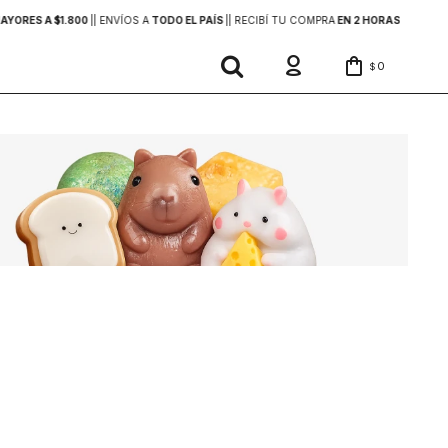
YORES A $1.800
|
| ENVÍOS A
TODO EL PAÍS
|
| RECIBÍ TU COMPRA
EN 2 HORAS
DENTRO 
0
$