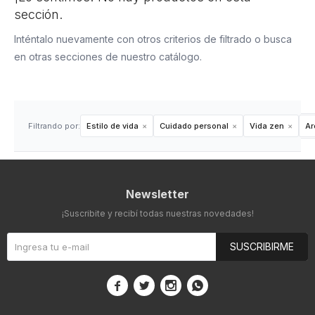
sección.
Inténtalo nuevamente con otros criterios de filtrado o busca
en otras secciones de nuestro catálogo.
Filtrando por:
Estilo de vida
Cuidado personal
Vida zen
Ar
Newsletter
¡Suscribite y recibí todas nuestras novedades!
SUSCRIBIRME



