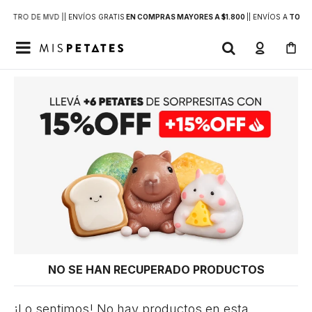
DENTRO DE MVD |
| ENVÍOS GRATIS
EN COMPRAS MAYORES A $1.800
|
| ENVÍOS A
TODO 

NO SE HAN RECUPERADO PRODUCTOS
¡Lo sentimos! No hay productos en esta