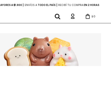
YORES A $1.800
|
| ENVÍOS A
TODO EL PAÍS
|
| RECIBÍ TU COMPRA
EN 2 HORAS
DENTRO 
0
$