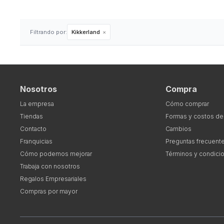
Filtrando por:
Kikkerland
Nosotros
Compra
La empresa
Cómo comprar
Tiendas
Formas y costos de
Contacto
Cambios
Franquicias
Preguntas frecuent
Cómo podemos mejorar
Términos y condici
Trabaja con nosotros
Regalos Empresariales
Compras por mayor