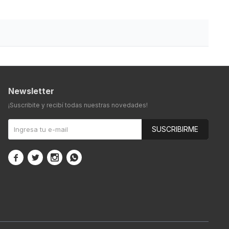
Newsletter
¡Suscribite y recibí todas nuestras novedades!
SUSCRIBIRME



