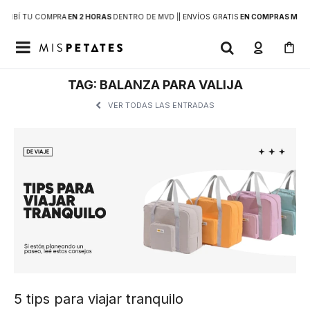
RECIBÍ TU COMPRA
EN 2 HORAS
DENTRO DE MVD |
| ENVÍOS GRATIS
EN COMPRAS MAYOR

TAG: BALANZA PARA VALIJA
VER TODAS LAS ENTRADAS
5 tips para viajar tranquilo