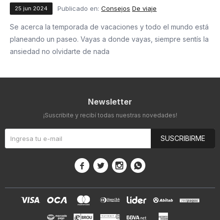
Publicado en:
Consejos
De viaje
25
jun
2024
Se acerca la temporada de vacaciones y todo el mundo está
planeando un paseo. Vayas a donde vayas, siempre sentís la
ansiedad no olvidarte de nada
Newsletter
¡Suscribite y recibí todas nuestras novedades!
SUSCRIBIRME



