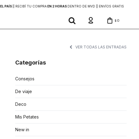
EL PAÍS
|
| RECIBÍ TU COMPRA
EN 2 HORAS
DENTRO DE MVD |
| ENVÍOS GRATIS
EN COMP
0
$
VER TODAS LAS ENTRADAS
Categorías
Consejos
De viaje
Deco
Mis Petates
New in