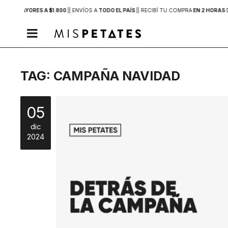
PRAS MAYORES A $1.800
|
| ENVÍOS A
TODO EL PAÍS
|
| RECIBÍ TU COMPRA
EN 2 HORAS

TAG: CAMPAÑA NAVIDAD
05
dic
2024