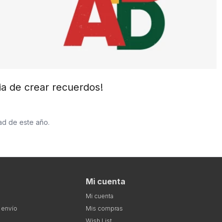
a de crear recuerdos!
ad de este año.
Mi cuenta
Mi cuenta
 envío
Mis compras
Wish List