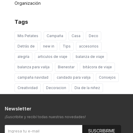
Organización
Tags
Mis Petates
Campaña
Casa
Deco
Detrás de
new in
Tips
accesorios
alegría
articulos de viaje
balanza de viaje
balanza para valija
Bienestar
bitácora de viaje
campaña navidad
candado para valija
Consejos
Creatividad
Decoracion
Dia de la niñez
Newsletter
¡Suscribite y recibí todas nuestras novedades!
SUSCRIBIRME