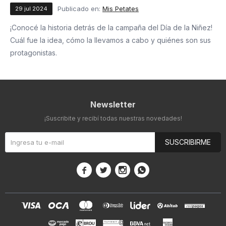
Publicado en:
Mis Petates
29
jul
2024
¡Conocé la historia detrás de la campaña del Día de la Niñez!
Cuál fue la idea, cómo la llevamos a cabo y quiénes son sus
protagonistas.
Newsletter
¡Suscribite y recibí todas nuestras novedades!
SUSCRIBIRME



