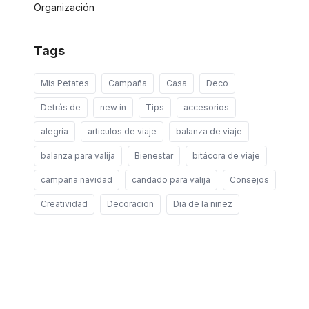
Organización
Tags
Mis Petates
Campaña
Casa
Deco
Detrás de
new in
Tips
accesorios
alegría
articulos de viaje
balanza de viaje
balanza para valija
Bienestar
bitácora de viaje
campaña navidad
candado para valija
Consejos
Creatividad
Decoracion
Dia de la niñez