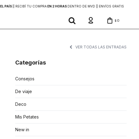
EL PAÍS
|
| RECIBÍ TU COMPRA
EN 2 HORAS
DENTRO DE MVD |
| ENVÍOS GRATIS
EN COMP
0
$
VER TODAS LAS ENTRADAS
Categorías
Consejos
De viaje
Deco
Mis Petates
New in