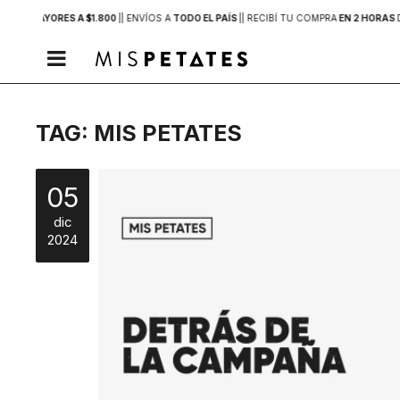
PRAS MAYORES A $1.800
|
| ENVÍOS A
TODO EL PAÍS
|
| RECIBÍ TU COMPRA
EN 2 HORAS

TAG: MIS PETATES
05
dic
2024