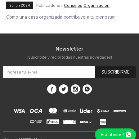
Publicado en:
Consejos
Organización
25
jun
2024
Cómo una casa organizada contribuye a tu bienestar
Newsletter
¡Suscribite y recibí todas nuestras novedades!
SUSCRIBIRME




¡Escribinos!