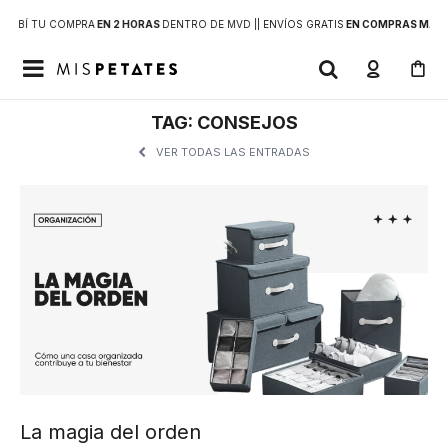
RECIBÍ TU COMPRA
EN 2 HORAS
DENTRO DE MVD |
| ENVÍOS GRATIS
EN COMPRAS MAYOR

TAG: CONSEJOS
VER TODAS LAS ENTRADAS
La magia del orden