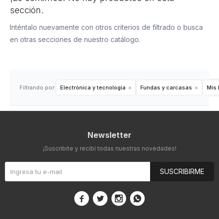
sección.
Inténtalo nuevamente con otros criterios de filtrado o busca
en otras secciones de nuestro catálogo.
Filtrando por:
Electrónica y tecnología
Fundas y carcasas
Mis 
Newsletter
¡Suscribite y recibí todas nuestras novedades!
SUSCRIBIRME



