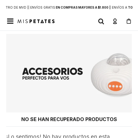
DENTRO DE MVD |
| ENVÍOS GRATIS
EN COMPRAS MAYORES A $1.800
|
| ENVÍOS A
TODO 

NO SE HAN RECUPERADO PRODUCTOS
¡Lo sentimos! No hay productos en esta