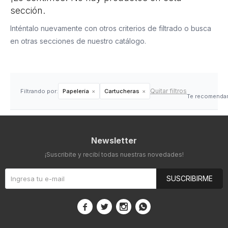
sección.
Inténtalo nuevamente con otros criterios de filtrado o busca
en otras secciones de nuestro catálogo.
Quitar filtros
Filtrando por:
Papelería
Cartucheras
Te recomendam
Newsletter
¡Suscribite y recibí todas nuestras novedades!
SUSCRIBIRME



