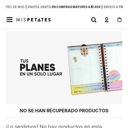
DENTRO DE MVD |
| ENVÍOS GRATIS
EN COMPRAS MAYORES A $1.800
|
| ENVÍOS A
TODO 

NO SE HAN RECUPERADO PRODUCTOS
¡Lo sentimos! No hay productos en esta