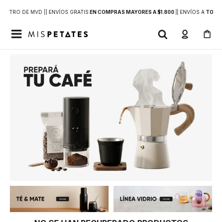
DENTRO DE MVD |
| ENVÍOS GRATIS
EN COMPRAS MAYORES A $1.800
|
| ENVÍOS A
TODO 
