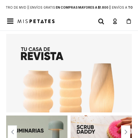
DENTRO DE MVD |
| ENVÍOS GRATIS
EN COMPRAS MAYORES A $1.800
|
| ENVÍOS A
TODO 
