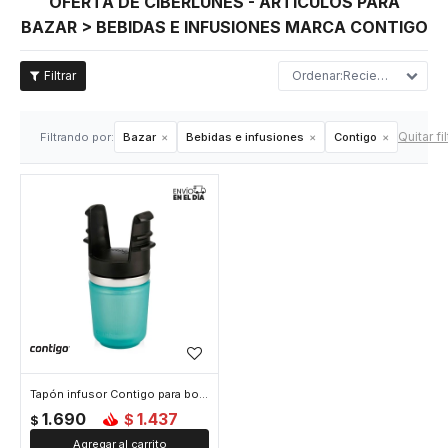
OFERTA DE CIBERLUNES - ARTÍCULOS PARA
BAZAR > BEBIDAS E INFUSIONES MARCA CONTIGO
Recientes
Quitar fi
Filtrando por:
Bazar
Bebidas e infusiones
Contigo
Tapón infusor Contigo para botella modelo West Loop
1.690
1.437
$
$