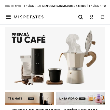
DENTRO DE MVD |
| ENVÍOS GRATIS
EN COMPRAS MAYORES A $1.800
|
| ENVÍOS A
TODO 
