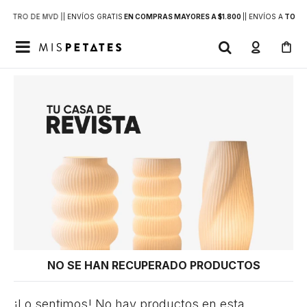
DENTRO DE MVD |
| ENVÍOS GRATIS
EN COMPRAS MAYORES A $1.800
|
| ENVÍOS A
TODO 

NO SE HAN RECUPERADO PRODUCTOS
¡Lo sentimos! No hay productos en esta