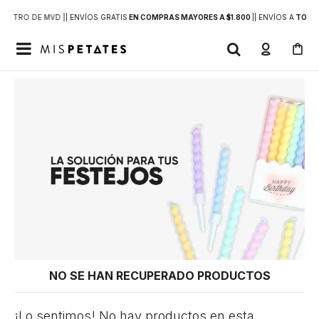
DENTRO DE MVD |
| ENVÍOS GRATIS
EN COMPRAS MAYORES A $1.800
|
| ENVÍOS A
TODO 

NO SE HAN RECUPERADO PRODUCTOS
¡Lo sentimos! No hay productos en esta