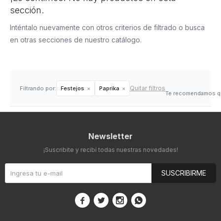
sección.
Inténtalo nuevamente con otros criterios de filtrado o busca
en otras secciones de nuestro catálogo.
Quitar filtros
Filtrando por:
Festejos
Paprika
Te recomendamos qu
Newsletter
¡Suscribite y recibí todas nuestras novedades!
SUSCRIBIRME



