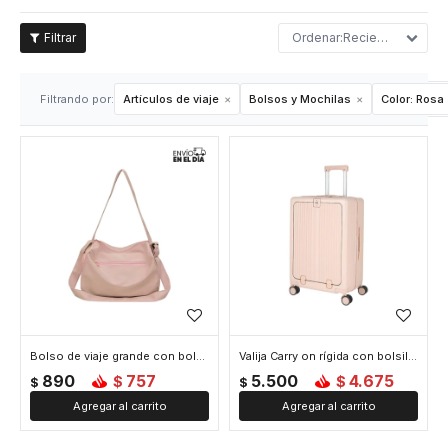
Recientes
Filtrando por:
Artículos de viaje
Bolsos y Mochilas
Color:
Rosa
Bolso de viaje grande con bolsillos laterales y frontal 38x22x23 cm - Rosa
Valija Carry on rígida con bolsillo exterior - Rosa
890
757
5.500
4.675
$
$
$
$