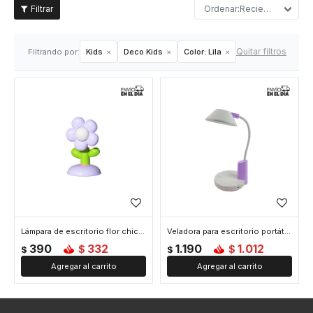
Recientes
Quitar filtros
Filtrando por:
Kids
Deco Kids
Color:
Lila
Lámpara de escritorio flor chica - Lila
Veladora para escritorio portátil - Lila
390
332
1.190
1.012
$
$
$
$