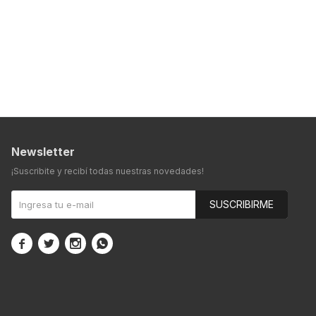
Newsletter
¡Suscribite y recibí todas nuestras novedades!
SUSCRIBIRME



