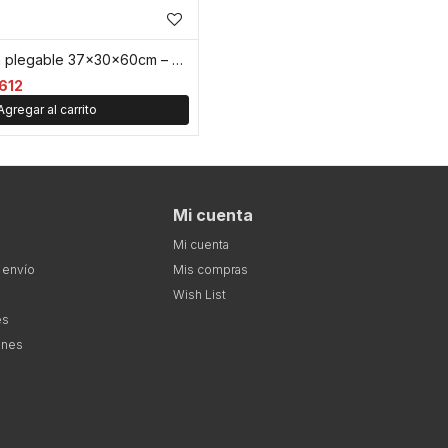
Cesto de ropa plegable 37x30x60cm – Bambú y tela rayas - Azul
612
Mi cuenta
Mi cuenta
 envío
Mis compras
Wish List
es
ones