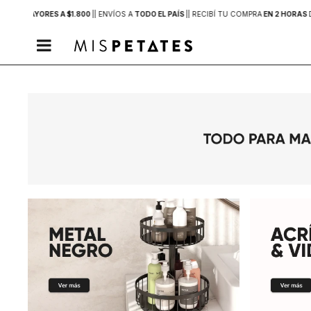
PRAS MAYORES A $1.800
|
| ENVÍOS A
TODO EL PAÍS
|
| RECIBÍ TU COMPRA
EN 2 HORAS
