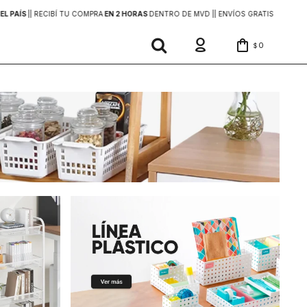
EL PAÍS
|
| RECIBÍ TU COMPRA
EN 2 HORAS
DENTRO DE MVD |
| ENVÍOS GRATIS
EN COMP
0
$