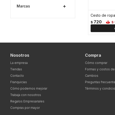
Marcas
720
$
$
Nosotros
Compra
La empresa
Cómo comprar
Tiendas
Formas y costos de
Contacto
Cambios
Franquicias
Preguntas frecuent
Cómo podemos mejorar
Términos y condici
Trabaja con nosotros
Regalos Empresariales
Compras por mayor