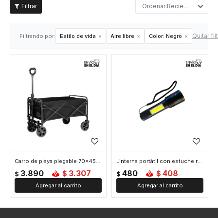
Recientes
Quitar fil
Filtrando por:
Estilo de vida
Aire libre
Color:
Negro
Carro de playa plegable 70x45x50cm - Negro
Linterna portátil con estuche recargable - Negro
3.890
3.307
480
408
$
$
$
$