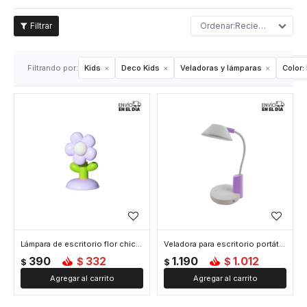
Recientes
Filtrando por:
Kids
Deco Kids
Veladoras y lámparas
Color:
Lámpara de escritorio flor chica - Lila
Veladora para escritorio portátil - Lila
390
332
1.190
1.012
$
$
$
$