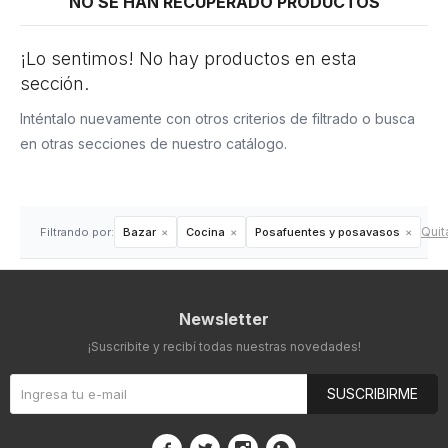
NO SE HAN RECUPERADO PRODUCTOS
¡Lo sentimos! No hay productos en esta
sección.
Inténtalo nuevamente con otros criterios de filtrado o busca
en otras secciones de nuestro catálogo.
Quita
Filtrando por:
Bazar
Cocina
Posafuentes y posavasos
Newsletter
¡Suscribite y recibí todas nuestras novedades!
SUSCRIBIRME