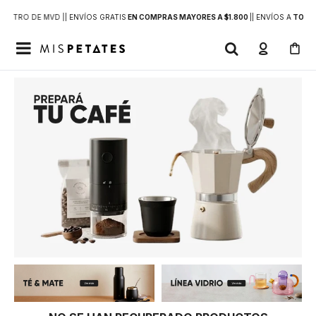
DENTRO DE MVD |
| ENVÍOS GRATIS
EN COMPRAS MAYORES A $1.800
|
| ENVÍOS A
TODO 
