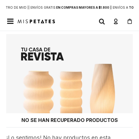
DENTRO DE MVD |
| ENVÍOS GRATIS
EN COMPRAS MAYORES A $1.800
|
| ENVÍOS A
TODO 

NO SE HAN RECUPERADO PRODUCTOS
¡Lo sentimos! No hay productos en esta