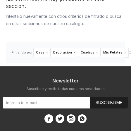
sección.
Inténtalo nuevamente con otros criterios de filtrado o busca
en otras secciones de nuestro catálogo.
Q
Filtrando por:
Casa
Decoración
Cuadros
Mis Petates
Newsletter
¡Suscribite y recibí todas nuestras novedades!
SUSCRIBIRME



