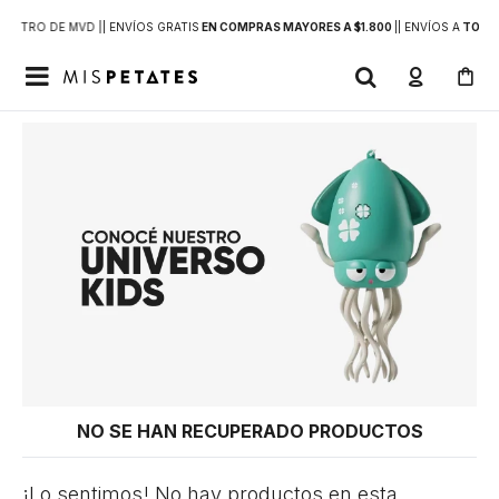
DENTRO DE MVD |
| ENVÍOS GRATIS
EN COMPRAS MAYORES A $1.800
|
| ENVÍOS A
TODO 

NO SE HAN RECUPERADO PRODUCTOS
¡Lo sentimos! No hay productos en esta