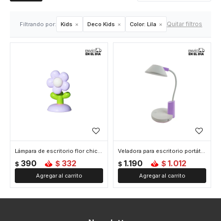
Quitar filtros
Filtrando por:
Kids
Deco Kids
Color:
Lila
Lámpara de escritorio flor chica - Lila
Veladora para escritorio portátil - Lila
390
332
1.190
1.012
$
$
$
$