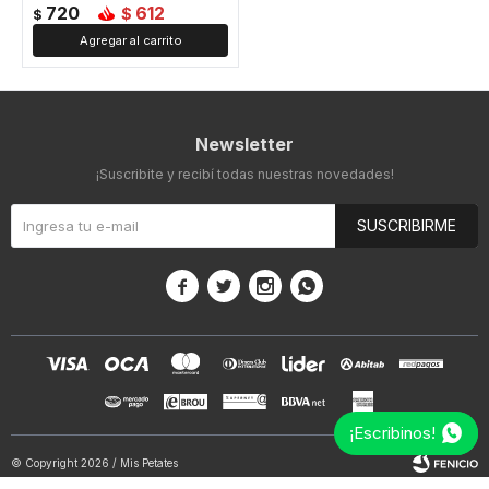
720
612
$
$
Newsletter
¡Suscribite y recibí todas nuestras novedades!
SUSCRIBIRME




¡Escribinos!
© Copyright 2026 / Mis Petates